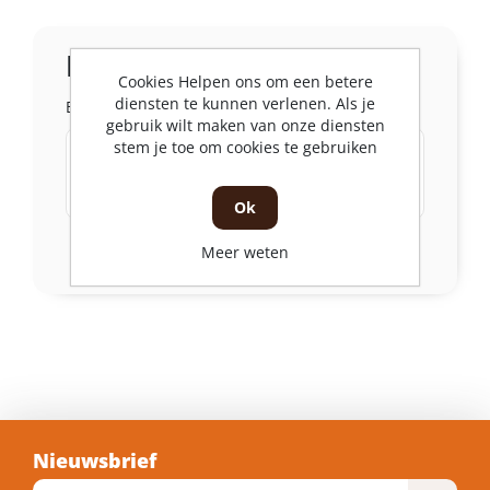
In de winkel
Cookies Helpen ons om een betere
diensten te kunnen verlenen. Als je
Bekijk de voorraad per filiaal
gebruik wilt maken van onze diensten
stem je toe om cookies te gebruiken
Schagen
Witte Paal 32 , 1742 NL Schagen
3 Stuks
Op voorraad
Ok
Meer weten
Bekijk meer
Nieuwsbrief