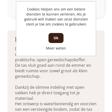
Bekijk meer
Cookies Helpen ons om een betere
diensten te kunnen verlenen. Als je
gebruik wilt maken van onze diensten
stem je toe om cookies te gebruiken
Product beschrijving
Ok
Meer weten
Deze Ironside gereedschapstas verandert
een standaard bouwemmer in een
praktische, open gereedschapskoffer.
De tas sluit goed aan rond de emmer en
biedt ruimte voor zowel groot als klein
gereedschap.
Dankzij de slimme indeling met open
vakken heb je direct toegang tot je
materiaal.
Het ontwerp is waterbestendig en voorzien
van een verstevigde bodem, zodat de tas