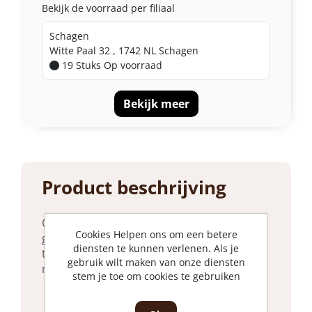
Bekijk de voorraad per filiaal
Schagen
Witte Paal 32 , 1742 NL Schagen
19 Stuks
Op voorraad
Bekijk meer
Product beschrijving
Ons QRC5309 reciprozaagblad is
Cookies Helpen ons om een betere
geoptimaliseerd voor een breed scala aan
diensten te kunnen verlenen. Als je
toepassingen in medium metaal (1,5 tot 4
gebruik wilt maken van onze diensten
mm).
stem je toe om cookies te gebruiken
Met zijn fijne tandafstand kan het
zaagblad materialen van alle