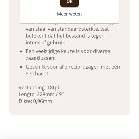
Ok
gebruikelijke dikten aan.
Meer weten
Het BIM-blad is speciaal vervaardigd
voor een lange levensduur bij het zagen
van staal van standaardsterkte, wat
betekent dat het bestand is tegen
intensief gebruik.
Een veelzijdige keuze is voor diverse
zaagklussen.
Geschikt voor alle reciprozagen met een
S-schacht.
Vertanding: 18tpi
Lengte: 228mm / 9″
Dikte: 0,96mm