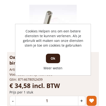
Cookies Helpen ons om een betere
diensten te kunnen verlenen. Als je
gebruik wilt maken van onze diensten
stem je toe om cookies te gebruiken
Oxloc Kierstandhouder RVS
Ok
binnendraaiend...
Meer weten
Artikelnummer: 1219761
Voorraad: Niet op voorraad
Gtin: 8714678052439
€ 34,58 incl. BTW
Prijs per 1 stuk
-
+