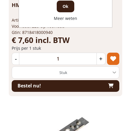
HMB verstelbare sluitpot hmb grijs
Ok
Meer weten
Artikelnummer: 1199750
Voorraad: 228 Op voorraad
Gtin: 8718418000940
€ 7,60 incl. BTW
Prijs per 1 stuk
-
+
Bestel nu!