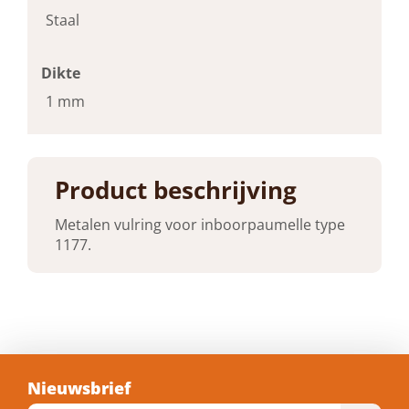
Staal
Dikte
1 mm
Type
Lagers
Product beschrijving
Metalen vulring voor inboorpaumelle type
1177.
Nieuwsbrief