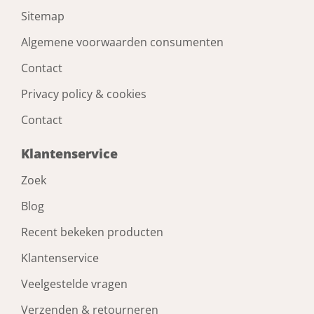
Topcoat
Sitemap
Algemene voorwaarden consumenten
Lengte (schroef)
Contact
45 mm
Privacy policy & cookies
Diameter (schroef)
Contact
4 mm
Klantenservice
Draagvermogen (per 3 stuks)
Zoek
40 kg
Blog
Recent bekeken producten
Draagvermogen (per 4 stuks)
Klantenservice
55 kg
Veelgestelde vragen
Draagvermogen (per 2 stuks)
Verzenden & retourneren