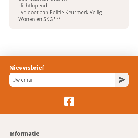
3 mm
· lichtlopend
· voldoet aan Politie Keurmerk Veilig
Wonen en SKG***
Keurmerk
SKG*** , SKG**
Diameter (knoop)
16 mm
Nieuwsbrief
Keurmerken
Veiligheid
Draairichting
Din Links
Bewerking
Informatie