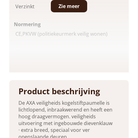
Zie meer
Verzinkt
Normering
CE,PKVW (politiekeurmerk veilig wonen)
Uitvoering
Rechte Hoeken
Breedte
89 mm, 175 mm
Product beschrijving
De AXA veiligheids kogelstiftpaumelle is
Hoogte
lichtlopend, inbraakwerend en heeft een
175 mm, 89 mm
hoog draagvermogen. veiligheids
uitvoering met ingebouwde dievenklauw
· extra breed, speciaal voor ver
Dikte
openslaande deuren