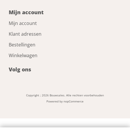
30 kg
Mijn account
Diameter (pen)
Mijn account
10 mm
Klant adressen
Bestellingen
Lengte (pen)
18 mm
Winkelwagen
Volg ons
Type
1200
Copyright ; 2026 Bouwsales. Alle rechten voorbehouden
Merk
Powered by
nopCommerce
Axa