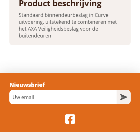
F1
Product beschrijving
Standaard binnendeurbeslag in Curve
Breedte
uitvoering. uitstekend te combineren met
41 mm
het AXA Veiligheidsbeslag voor de
buitendeuren
Hoogte
180 mm
Vorm
Rechthoekige Schilden
Nieuwsbrief
Bediening
Sleutelgat 56 mm
Hart op hart
Sleutelgat maat 56 mm mm