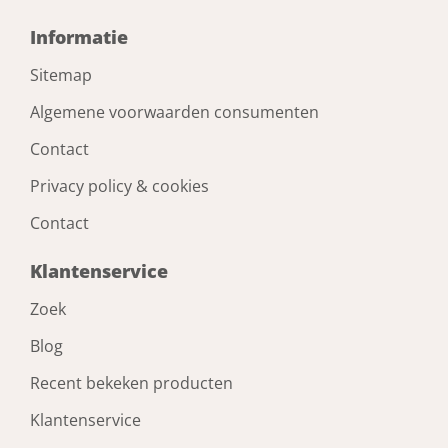
Informatie
Type
Sitemap
6350
Algemene voorwaarden consumenten
Merk
Contact
Axa
Privacy policy & cookies
Contact
kleur (basis)
F-1,naturel
Klantenservice
Zoek
Blog
Recent bekeken producten
Klantenservice