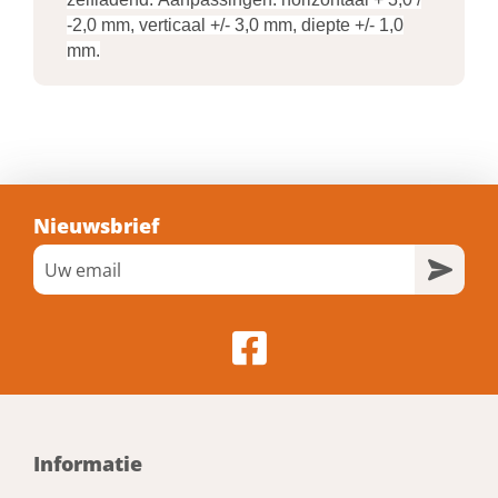
-2,0 mm, verticaal +/- 3,0 mm, diepte +/- 1,0
Draagkracht (bij 2 scharnieren)
mm.
80
Draagkracht (bij 3 scharnieren)
100
Nieuwsbrief
Informatie