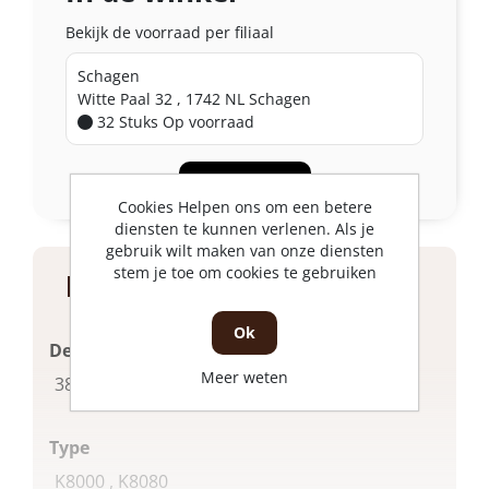
Bekijk de voorraad per filiaal
Schagen
Witte Paal 32 , 1742 NL Schagen
32 Stuks
Op voorraad
Bekijk meer
Cookies Helpen ons om een betere
diensten te kunnen verlenen. Als je
gebruik wilt maken van onze diensten
stem je toe om cookies te gebruiken
Product specificaties
Ok
Deurdikte
Meer weten
Zie meer
38 mm
Type
K8000 , K8080