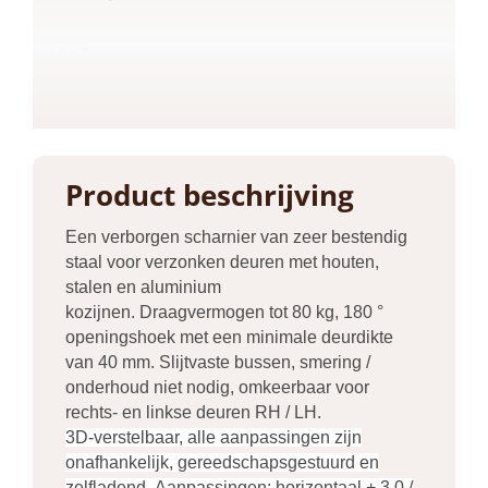
Merk
Kubica
Kleur
Wit , Chroom
Product beschrijving
Een verborgen scharnier van zeer bestendig
Soort
staal voor verzonken deuren met houten,
Scharnieren
stalen en aluminium
kozijnen.
Draagvermogen tot 80 kg, 180 °
openingshoek met een minimale deurdikte
Brandwerend?
van 40 mm.
Slijtvaste bussen, smering /
60 minuten
onderhoud niet nodig, omkeerbaar voor
rechts- en linkse deuren RH / LH.
3D-verstelbaar, alle aanpassingen zijn
Deurdikte (min.)
onafhankelijk, gereedschapsgestuurd en
40
zelfladend.
Aanpassingen: horizontaal + 3,0 /