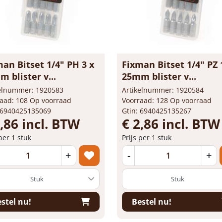
an Bitset 1/4" PH 3 x
Fixman Bitset 1/4" PZ 
 blister v...
25mm blister v...
kelnummer: 1920583
Artikelnummer: 1920584
aad: 108 Op voorraad
Voorraad: 128 Op voorraad
 6940425135069
Gtin: 6940425135267
,86 incl. BTW
€ 2,86 incl. BTW
 per 1 stuk
Prijs per 1 stuk
+
-
+
stel nu!
Bestel nu!