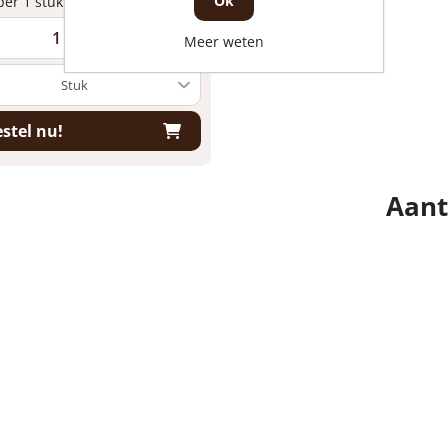
Ok
 per 1 stuk
+
Meer weten
stel nu!
Aant