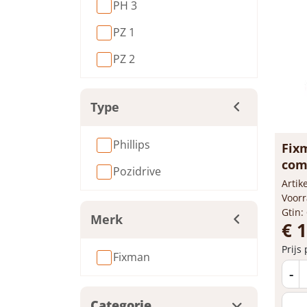
PH 3
PZ 1
PZ 2
Type
Phillips
Fix
com
Pozidrive
Arti
Voorr
Gtin:
Merk
€ 
Prijs
Fixman
-
Categorie