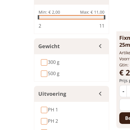
Min:
€ 2,00
Max:
€ 11,00
2
11
Fixm
25mm
Gewicht
Arti
Voorr
300 g
Gtin:
€ 2
500 g
Prijs
-
Uitvoering
PH 1
Be
PH 2