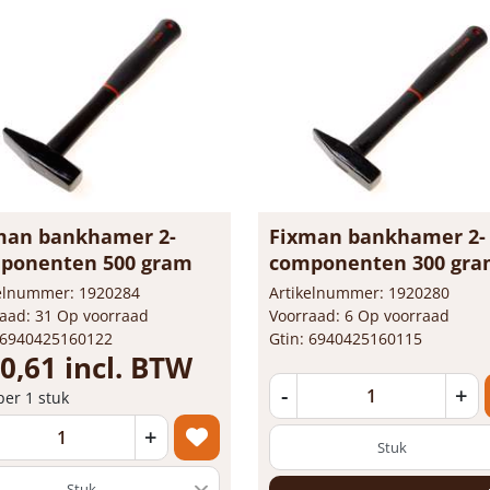
man bankhamer 2-
Fixman bankhamer 2-
ponenten 500 gram
componenten 300 gr
kelnummer: 1920284
Artikelnummer: 1920280
aad: 31 Op voorraad
Voorraad: 6 Op voorraad
 6940425160122
Gtin: 6940425160115
10,61 incl. BTW
-
+
 per 1 stuk
+