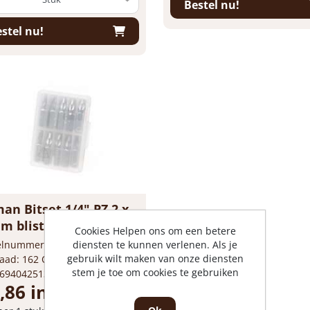
Bestel nu!
stel nu!
an Bitset 1/4" PZ 2 x
 blister van 10 bits
Cookies Helpen ons om een betere
kelnummer: 1920585
diensten te kunnen verlenen. Als je
gebruik wilt maken van onze diensten
aad: 162 Op voorraad
stem je toe om cookies te gebruiken
 6940425135274
,86 incl. BTW