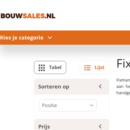
Kies je categorie
Fi
Tabel
Lijst
Fixman
Sorteren op
aan he
handge
Prijs