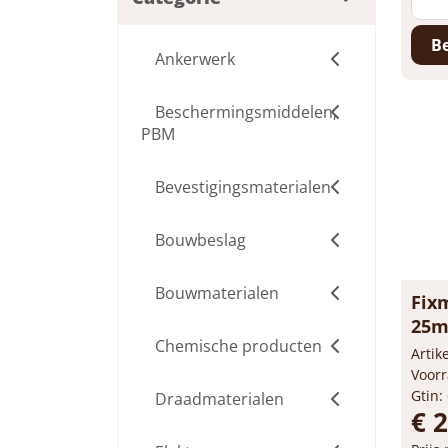
Be
Ankerwerk
Beschermingsmiddelen,
PBM
Bevestigingsmaterialen
Bouwbeslag
Bouwmaterialen
Fixm
25mm
Chemische producten
Arti
Voorr
Gtin:
Draadmaterialen
€ 2