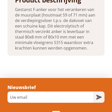
Gestanst F-anker voor het verankeren van
Hoogte
de muurplaat (houtmaat 59 of 71 mm) aan
100 mm
de verdiepingsvloer t.p.v. de dakvoet van
een schuine kap. Dit electrolytisch of
thermisch verzinkt anker is leverbaar in
Dikte
staal 80x8 mm of 80x10 mm met een
8 mm
minimale vloeigrens S315 waardoor extra
krachten kunnen worden opgenomen.
dikte (plaat)
8 mm
Gewicht
1,64 kg
Nieuwsbrief
Verpakt per
1