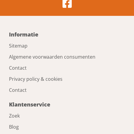
Gewicht
1640 g
Informatie
Type
Sitemap
F-Anker
Algemene voorwaarden consumenten
Breedte (houtmaat)
Contact
71 mm
Privacy policy & cookies
Contact
Klantenservice
Zoek
Blog