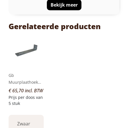
Bekijk meer
Gerelateerde producten
Gb
Muurplaathoekmm
80 x 330mm 70 x
€ 65,70 incl. BTW
8mm T...
Prijs per doos van
5 stuk
Zwaar