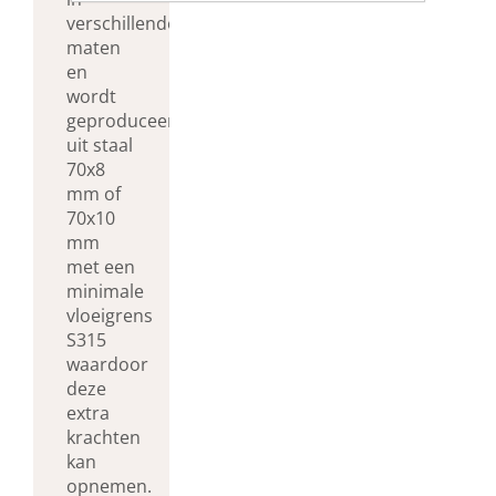
verschillende
maten
en
wordt
geproduceerd
uit staal
70x8
mm of
70x10
mm
met een
minimale
vloeigrens
S315
waardoor
deze
extra
krachten
kan
opnemen.