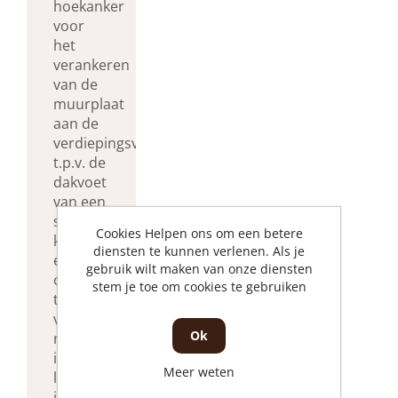
hoekanker
voor
het
verankeren
van de
muurplaat
aan de
verdiepingsvloer
t.p.v. de
dakvoet
van een
schuine
Cookies Helpen ons om een betere
kap. De
diensten te kunnen verlenen. Als je
electrolytisch
gebruik wilt maken van onze diensten
of
stem je toe om cookies te gebruiken
thermisch
verzinkte
Ok
muurplaathoek
is
Meer weten
leverbaar
in