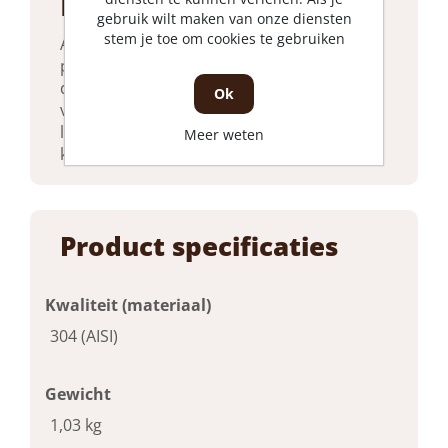
Product beschrijving
gebruik wilt maken van onze diensten
stem je toe om cookies te gebruiken
Anti klimstrip met wisselende scherpe
punten voor montage op een muur of
dakrand om ongewenst klimmen te
Ok
verhinderen. De strips worden geleverd in
lengtes van 1000 mm, zijn in elke lengte te
Meer weten
knippen en (verticaal) buigbaar.
Product specificaties
Kwaliteit (materiaal)
304 (AISI)
Gewicht
1,03 kg