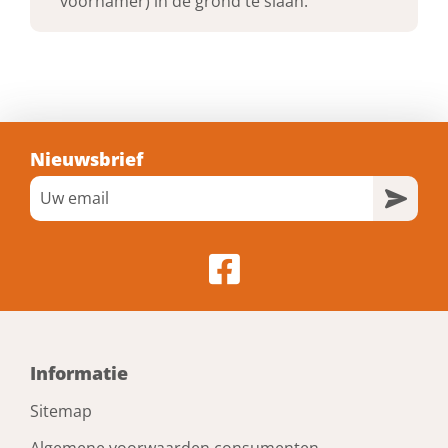
voorhamer) in de grond te slaan.
Gewicht
3,46 kg
Verpakt per
1
Nieuwsbrief
Hoogte
900 mm
Dikte
2,5 mm
Informatie
Afmeting
Sitemap
145x145x900 mm
Algemene voorwaarden consumenten