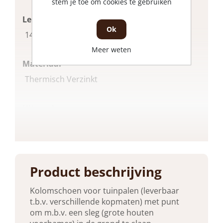
stem je toe om cookies te gebruiken
Lengte
Ok
Zie meer
145 mm, 900 mm
Meer weten
Materiaal
Thermisch Verzinkt
Uitvoering
Paalhouder
Breedte
145 mm
Product beschrijving
Kolomschoen voor tuinpalen (leverbaar
Type
t.b.v. verschillende kopmaten) met punt
Paalhouders
om m.b.v. een sleg (grote houten