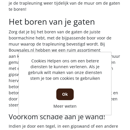
je de trapleuning weer tijdelijk van de muur om de gaten
te boren!
Het boren van je gaten
Zorg dat je bij het boren van de gaten de juiste
boormachine hebt, met de bijpassende boor voor de
muur waarop de trapleuning bevestigd wordt. Bij
Bouwsales.nl hebben we een ruim assortiment
aan
klopboormachines
om jouw klus te klaren. Is je muur
Cookies Helpen ons om een betere
gemaakt van baksteen? Dan kun je prima uit de voeten
diensten te kunnen verlenen. Als je
met een
steenboor
. Wil je de leuning plaatsen op een
gebruik wilt maken van onze diensten
gipswand, gebruik dan ook een steenboor, schakel
stem je toe om cookies te gebruiken
hiervoor alleen de klopstand uit. Moet je door een
betonnen muur? Dan kun je het beste gaan voor een
betonboor
. Deze boren zijn vaak van hogere kwaliteit en
Ok
door hun boorkop slaan ze het materiaal weg, waar een
steenboor het materiaal wegschaaft.
Meer weten
Voorkom schade aan je wand!
Indien je door een tegel, in een gipswand of een andere