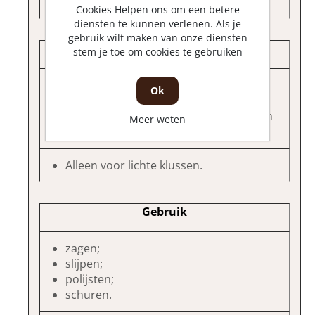
Heel veel accessoires.
Cookies Helpen ons om een betere
diensten te kunnen verlenen. Als je
gebruik wilt maken van onze diensten
Nadelen
stem je toe om cookies te gebruiken
Niet zo precies;
Ok
Een multitool is heel breed inzetbaar
maar legt in sommige gevallen af tegen
Meer weten
specifieke machines natuurlijk.
Alleen voor lichte klussen.
Gebruik
zagen;
slijpen;
polijsten;
schuren.